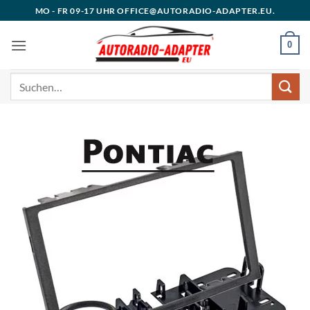
Zum
MO - FR 09-17 UHR OFFICE@AUTORADIO-ADAPTER.EU.
Inhalt
springen
0
Suchen
nach: