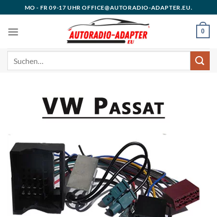
Zum
MO - FR 09-17 UHR OFFICE@AUTORADIO-ADAPTER.EU.
Inhalt
springen
0
Suchen
nach: