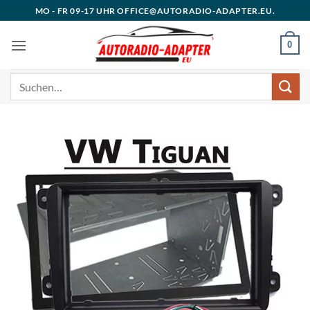
Zum
MO - FR 09-17 UHR OFFICE@AUTORADIO-ADAPTER.EU.
Inhalt
springen
0
Suchen
nach: