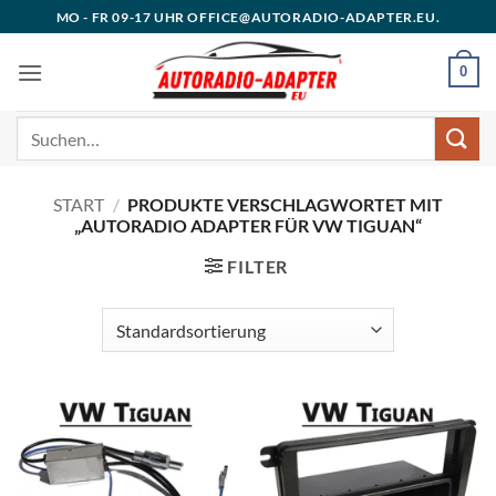
Zum
MO - FR 09-17 UHR OFFICE@AUTORADIO-ADAPTER.EU.
Inhalt
springen
0
Suchen
nach:
START
/
PRODUKTE VERSCHLAGWORTET MIT
„AUTORADIO ADAPTER FÜR VW TIGUAN“
FILTER