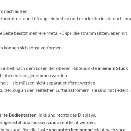
am nach außen.
urenbrett und Lüftungseinheit an und drücke ihn leicht nach inn
 Seite besitzt mehrere Metall-Clips, die stramm sitzen, aber mit
ten können sich sonst verformen.
e Einheit nach dem Lösen der oberen Haltepunkte
in einem Stück
ch oben herausgenommen werden.
nheit – sie müssen nicht separat entfernt werden.
 kurzer Zug an den seitlichen Luftausströmern; sie sind mit Federcl
rte Bedientasten
links und rechts des Displays.
eingerastet und müssen
zuerst
entfernt werden.
hebel und löse die Taste
von unten beginnend
leicht nach vorn.