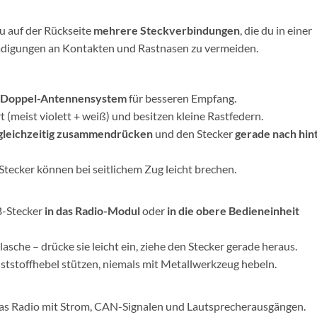
u auf der Rückseite
mehrere Steckverbindungen
, die du in einer
hädigungen an Kontakten und Rastnasen zu vermeiden.
Doppel-Antennensystem
für besseren Empfang.
t (meist violett + weiß) und besitzen kleine Rastfedern.
n gleichzeitig zusammendrücken
und den Stecker
gerade nach hin
tecker können bei seitlichem Zug leicht brechen.
B-Stecker
in das Radio-Modul
oder
in die obere Bedieneinheit
asche – drücke sie leicht ein, ziehe den Stecker gerade heraus.
nststoffhebel stützen, niemals mit Metallwerkzeug hebeln.
das Radio mit Strom, CAN-Signalen und Lautsprecherausgängen.