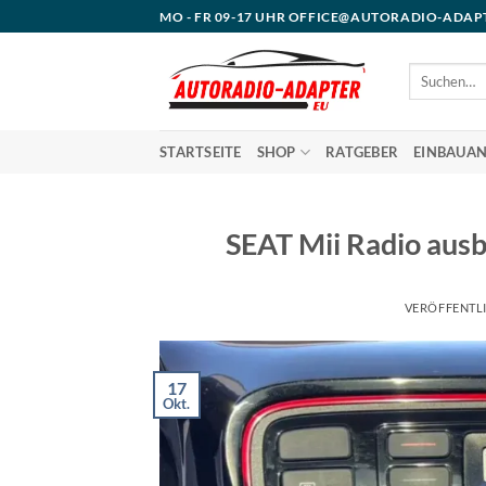
Zum
MO - FR 09-17 UHR OFFICE@AUTORADIO-ADAP
Inhalt
springen
Suchen
nach:
STARTSEITE
SHOP
RATGEBER
EINBAUAN
SEAT Mii Radio ausba
VERÖFFENTL
17
Okt.