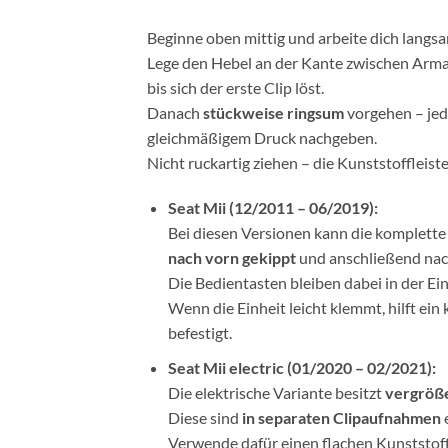
Beginne oben mittig und arbeite dich langs
Lege den Hebel an der Kante zwischen Armat
bis sich der erste Clip löst.
Danach
stückweise ringsum
vorgehen – jede
gleichmäßigem Druck nachgeben.
Nicht ruckartig ziehen – die Kunststoffleis
Seat Mii (12/2011 – 06/2019):
Bei diesen Versionen kann die komplett
nach vorn gekippt
und anschließend na
Die Bedientasten bleiben dabei in der Ei
Wenn die Einheit leicht klemmt, hilft ein
befestigt.
Seat Mii electric (01/2020 – 02/2021):
Die elektrische Variante besitzt
vergröße
Diese sind
in separaten Clipaufnahmen
Verwende dafür einen flachen Kunststoff