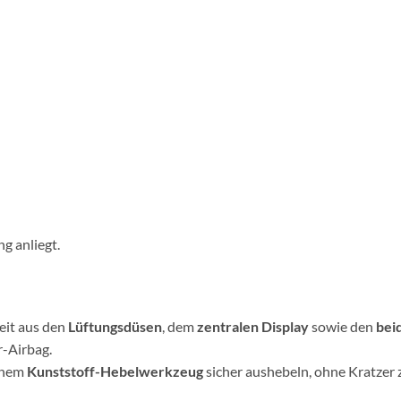
g anliegt.
)
eit aus den
Lüftungsdüsen
, dem
zentralen Display
sowie den
bei
r-Airbag.
einem
Kunststoff-Hebelwerkzeug
sicher aushebeln, ohne Kratzer 