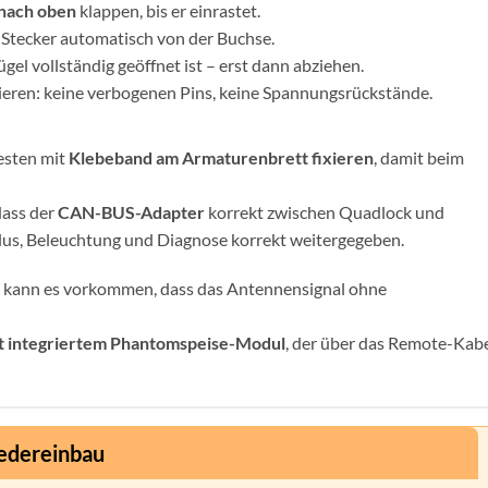
nach oben
klappen, bis er einrastet.
 Stecker automatisch von der Buchse.
gel vollständig geöffnet ist – erst dann abziehen.
ieren: keine verbogenen Pins, keine Spannungsrückstände.
besten mit
Klebeband am Armaturenbrett fixieren
, damit beim
dass der
CAN-BUS-Adapter
korrekt zwischen Quadlock und
lus, Beleuchtung und Diagnose korrekt weitergegeben.
 kann es vorkommen, dass das Antennensignal ohne
t integriertem Phantomspeise-Modul
, der über das Remote-Kab
iedereinbau