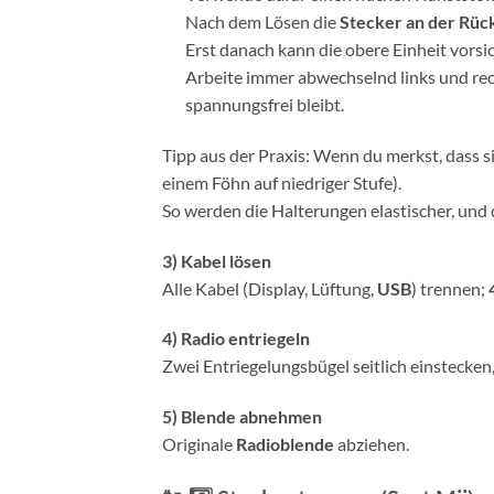
Nach dem Lösen die
Stecker an der Rüc
Erst danach kann die obere Einheit vor
Arbeite immer abwechselnd links und rech
spannungsfrei bleibt.
Tipp aus der Praxis: Wenn du merkst, dass sic
einem Föhn auf niedriger Stufe).
So werden die Halterungen elastischer, und 
3) Kabel lösen
Alle Kabel (Display, Lüftung,
USB
) trennen;
4) Radio entriegeln
Zwei Entriegelungsbügel seitlich einstecken
5) Blende abnehmen
Originale
Radioblende
abziehen.