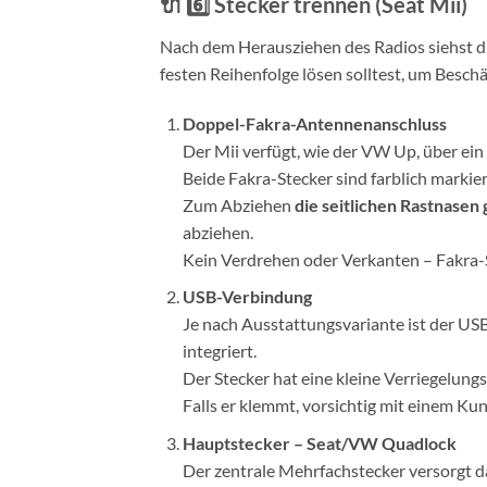
🔌
6️⃣ Stecker trennen (Seat Mii)
Nach dem Herausziehen des Radios siehst d
festen Reihenfolge lösen solltest, um Besc
Doppel-Fakra-Antennenanschluss
Der Mii verfügt, wie der VW Up, über ein
Beide Fakra-Stecker sind farblich markier
Zum Abziehen
die seitlichen Rastnase
abziehen.
Kein Verdrehen oder Verkanten – Fakra-S
USB-Verbindung
Je nach Ausstattungsvariante ist der US
integriert.
Der Stecker hat eine kleine Verriegelungsl
Falls er klemmt, vorsichtig mit einem Ku
Hauptstecker – Seat/VW Quadlock
Der zentrale Mehrfachstecker versorgt 