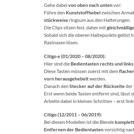
Gehe dabei
von oben nach unten
vor:
Führe den
Kunststoffhebel
zwischen Armatu
stückweise
ringsum aus den Halterungen.
Die Clips sitzen fest, daher mit
gleichmäßig
Sobald sich die oberen Haltepunkte gelöst h
Rastnasen lösen.
Citigo e (01/2020 – 08/2020):
Hier sind die
Bedientasten rechts und links
Diese Tasten müssen zuerst mit dem
flache
vorn herausgehebelt
werden.
Danach den
Stecker auf der Rückseite
der 
Erst wenn beide Tasten entfernt sind, lässt s
Arbeite dabei in kleinen Schritten – erst li
Citigo (12/2011 – 06/2019):
Bei diesen Modellen ist die Blende
komplett
Entfernen der Bedientasten
vorsichtig na