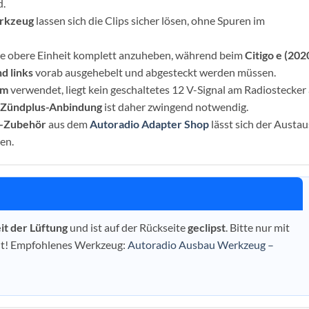
d.
rkzeug
lassen sich die Clips sicher lösen, ohne Spuren im
 die obere Einheit komplett anzuheben, während beim
Citigo e (202
d links
vorab ausgehebelt und abgesteckt werden müssen.
em
verwendet, liegt kein geschaltetes 12 V-Signal am Radiostecker
 Zündplus-Anbindung
ist daher zwingend notwendig.
r-Zubehör
aus dem
Autoradio Adapter Shop
lässt sich der Austa
en.
it der Lüftung
und ist auf der Rückseite
geclipst
. Bitte nur mit
lt! Empfohlenes Werkzeug:
Autoradio Ausbau Werkzeug –