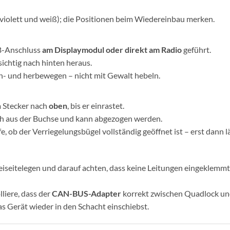
B. violett und weiß); die Positionen beim Wiedereinbau merken.
SB-Anschluss
am Displaymodul oder direkt am Radio
geführt.
ichtig nach hinten heraus.
hin- und herbewegen – nicht mit Gewalt hebeln.
 Stecker nach
oben
, bis er einrastet.
ch aus der Buchse und kann abgezogen werden.
e, ob der Verriegelungsbügel vollständig geöffnet ist – erst dann l
eiseitelegen und darauf achten, dass keine Leitungen eingeklemmt
liere, dass der
CAN-BUS-Adapter
korrekt zwischen Quadlock u
s Gerät wieder in den Schacht einschiebst.