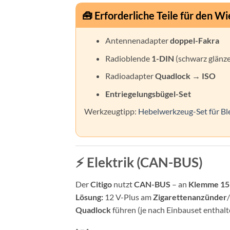
🧰 Erforderliche Teile für den W
Antennenadapter
doppel-Fakra
Radioblende
1-DIN
(schwarz glänz
Radioadapter
Quadlock → ISO
Entriegelungsbügel-Set
Werkzeugtipp:
Hebelwerkzeug-Set für Bl
⚡ Elektrik (CAN-BUS)
Der
Citigo
nutzt
CAN-BUS
– an
Klemme 15
Lösung:
12 V-Plus am
Zigarettenanzünder
Quadlock
führen (je nach Einbauset enthalt