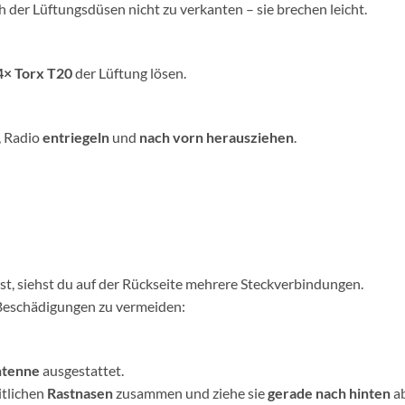
h der Lüftungsdüsen nicht zu verkanten – sie brechen leicht.
4× Torx T20
der Lüftung lösen.
, Radio
entriegeln
und
nach vorn herausziehen
.
st, siehst du auf der Rückseite mehrere Steckverbindungen.
Beschädigungen zu vermeiden:
ntenne
ausgestattet.
itlichen
Rastnasen
zusammen und ziehe sie
gerade nach hinten
ab