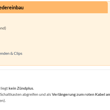
iedereinbau
end)
enden & Clips
liegt
kein Zündplus
.
/Schaltkasten abgreifen und als
Verlängerung zum roten Kabel a
en).