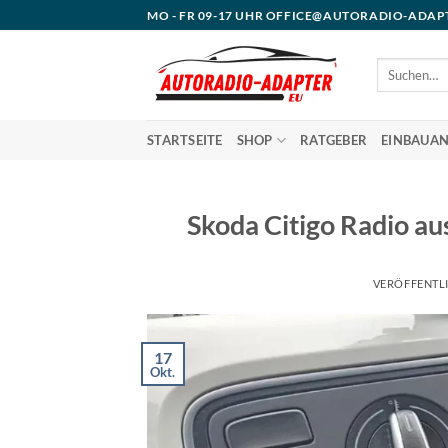
Zum
MO - FR 09-17 UHR OFFICE@AUTORADIO-ADAP
Inhalt
springen
Suchen
nach:
STARTSEITE
SHOP
RATGEBER
EINBAUAN
Skoda Citigo Radio aus
VERÖFFENTL
17
Okt.