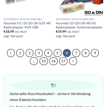
AUTORADIO ANSCHLUSSKABEL
AUTORADIO ANSCHLUSSKABEL
Hyundai H1 i10 i20 i30 ix35 i40
Hyundai i10 i20 i30 i40 i45
Radioadapter AUX USB
Radioadapter Antennenadapter
€
18,99
€
19,99
inkl. MwST
inkl. MwST
zzgl.
Versand
zzgl.
Versand
1
2
3
4
5
6
7
8
9
…
15
16
17
🔌
Autoradio Anschlusskabel – sichere Verbindung
ohne Kabelschneiden
Ein
Autoradio Anschlusskabel
wird benötigt, um ein