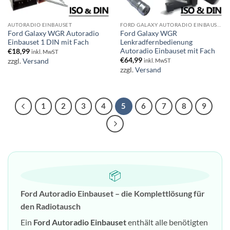
AUTORADIO EINBAUSET
FORD GALAXY AUTORADIO EINBAUSET
Ford Galaxy WGR Autoradio
Ford Galaxy WGR
Einbauset 1 DIN mit Fach
Lenkradfernbedienung
Autoradio Einbauset mit Fach
€
18,99
inkl. MwST
€
64,99
zzgl.
Versand
inkl. MwST
zzgl.
Versand
1
2
3
4
5
6
7
8
9
📦
Ford Autoradio Einbauset – die Komplettlösung für
den Radiotausch
Ein
Ford Autoradio Einbauset
enthält alle benötigten