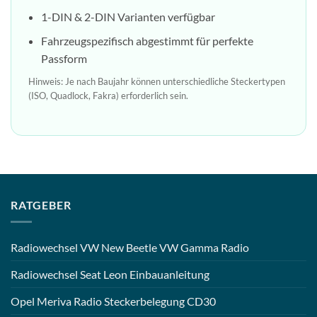
1-DIN & 2-DIN Varianten verfügbar
Fahrzeugspezifisch abgestimmt für perfekte
Passform
Hinweis: Je nach Baujahr können unterschiedliche Steckertypen
(ISO, Quadlock, Fakra) erforderlich sein.
RATGEBER
Radiowechsel VW New Beetle VW Gamma Radio
Radiowechsel Seat Leon Einbauanleitung
Opel Meriva Radio Steckerbelegung CD30