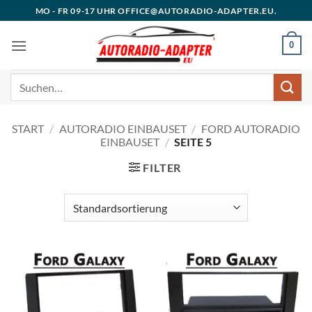
Zum
MO - FR 09-17 UHR OFFICE@AUTORADIO-ADAPTER.EU.
Inhalt
springen
0
Suchen
nach:
START
/
AUTORADIO EINBAUSET
/
FORD AUTORADIO
EINBAUSET
/
SEITE 5
FILTER