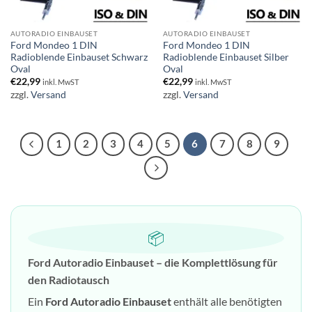
AUTORADIO EINBAUSET
AUTORADIO EINBAUSET
Ford Mondeo 1 DIN
Ford Mondeo 1 DIN
Radioblende Einbauset Schwarz
Radioblende Einbauset Silber
Oval
Oval
€
22,99
€
22,99
inkl. MwST
inkl. MwST
zzgl.
Versand
zzgl.
Versand
1
2
3
4
5
6
7
8
9
📦
Ford Autoradio Einbauset – die Komplettlösung für
den Radiotausch
Ein
Ford Autoradio Einbauset
enthält alle benötigten