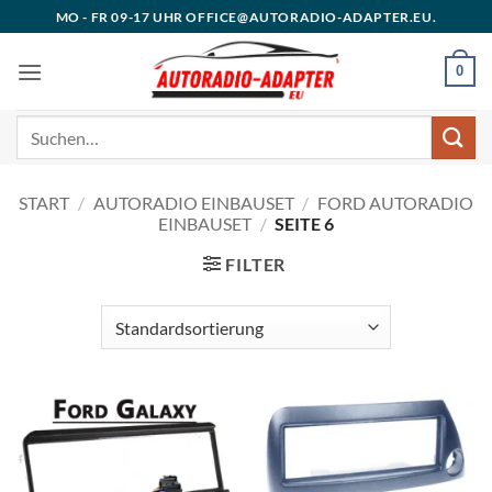
Zum
MO - FR 09-17 UHR OFFICE@AUTORADIO-ADAPTER.EU.
Inhalt
springen
0
Suchen
nach:
START
/
AUTORADIO EINBAUSET
/
FORD AUTORADIO
EINBAUSET
/
SEITE 6
FILTER