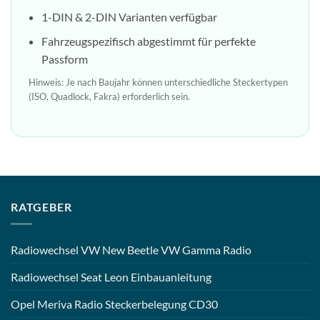
1-DIN & 2-DIN Varianten verfügbar
Fahrzeugspezifisch abgestimmt für perfekte
Passform
Hinweis: Je nach Baujahr können unterschiedliche Steckertypen
(ISO, Quadlock, Fakra) erforderlich sein.
RATGEBER
Radiowechsel VW New Beetle VW Gamma Radio
Radiowechsel Seat Leon Einbauanleitung
Opel Meriva Radio Steckerbelegung CD30