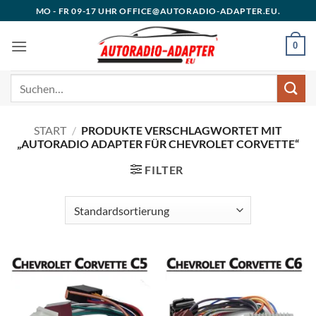
Zum
MO - FR 09-17 UHR OFFICE@AUTORADIO-ADAPTER.EU.
Inhalt
springen
0
Suchen
nach:
START
/
PRODUKTE VERSCHLAGWORTET MIT
„AUTORADIO ADAPTER FÜR CHEVROLET CORVETTE“
FILTER