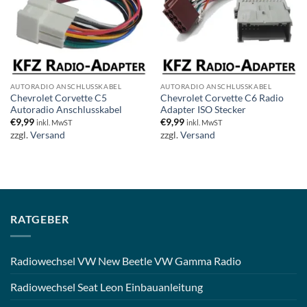
AUTORADIO ANSCHLUSSKABEL
AUTORADIO ANSCHLUSSKABEL
Chevrolet Corvette C5
Chevrolet Corvette C6 Radio
Autoradio Anschlusskabel
Adapter ISO Stecker
€
9,99
€
9,99
inkl. MwST
inkl. MwST
zzgl.
Versand
zzgl.
Versand
RATGEBER
Radiowechsel VW New Beetle VW Gamma Radio
Radiowechsel Seat Leon Einbauanleitung