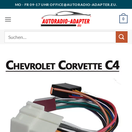
Zum
MO - FR 09-17 UHR OFFICE@AUTORADIO-ADAPTER.EU.
Inhalt
springen
0
Suchen
nach: