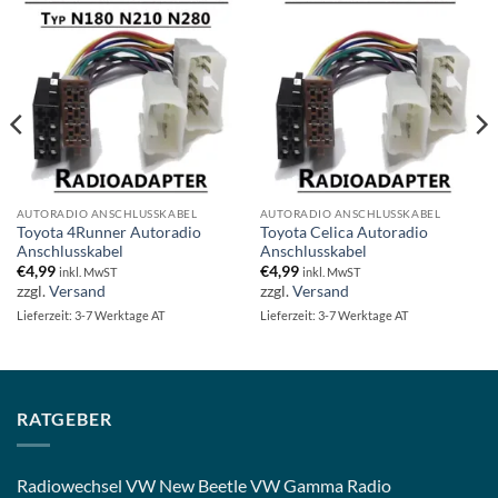
AUTORADIO ANSCHLUSSKABEL
AUTORADIO ANSCHLUSSKABEL
Toyota 4Runner Autoradio
Toyota Celica Autoradio
Anschlusskabel
Anschlusskabel
€
4,99
€
4,99
inkl. MwST
inkl. MwST
zzgl.
Versand
zzgl.
Versand
Lieferzeit: 3-7 Werktage AT
Lieferzeit: 3-7 Werktage AT
RATGEBER
Radiowechsel VW New Beetle VW Gamma Radio