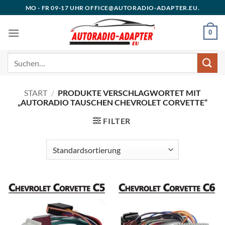
Zum
MO - FR 09-17 UHR OFFICE@AUTORADIO-ADAPTER.EU.
Inhalt
springen
0
Suchen
nach:
START
/
PRODUKTE VERSCHLAGWORTET MIT
„AUTORADIO TAUSCHEN CHEVROLET CORVETTE“
FILTER