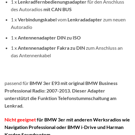
1 x
Lenkradfernbedienungsadapter
für den Anschluss
des Autoradios
mit CAN BUS
1 x
Verbindungskabel
vom
Lenkradadapter
zum neuen
Autoradio
1 x
Antennenadapter DIN zu ISO
1 x
Antennenadapter Fakra zu DIN
zum Anschluss an
das Antennenkabel
passend für
BMW 3er E93 mit original BMW Business
Professional Radio: 2007-2013. Dieser Adapter
unterstützt die Funktion Telefonstummschaltung am
Lenkrad.
Nicht geeignet
für BMW 3er mit anderen Werksradios wie
Navigation Professional oder BMW i-Drive und Harman
Kardon Soundsystem.