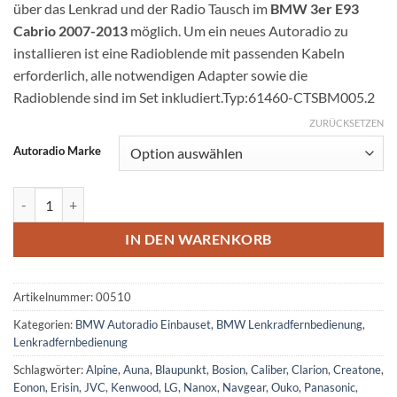
über das Lenkrad und der Radio Tausch im
BMW 3er E93
Cabrio 2007-2013
möglich. Um ein neues Autoradio zu
installieren ist eine Radioblende mit passenden Kabeln
erforderlich, alle notwendigen Adapter sowie die
Radioblende sind im Set inkludiert.Typ:61460-CTSBM005.2
ZURÜCKSETZEN
Autoradio Marke
BMW 3er Cabrio Lenkradfernbedienung CAN BUS mit Radio Einbaus
IN DEN WARENKORB
Artikelnummer:
00510
Kategorien:
BMW Autoradio Einbauset
,
BMW Lenkradfernbedienung
,
Lenkradfernbedienung
Schlagwörter:
Alpine
,
Auna
,
Blaupunkt
,
Bosion
,
Caliber
,
Clarion
,
Creatone
,
Eonon
,
Erisin
,
JVC
,
Kenwood
,
LG
,
Nanox
,
Navgear
,
Ouko
,
Panasonic
,