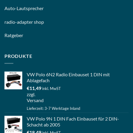
Auto-
Lautsprecher
radio-
adapter shop
Ratgeber
PRODUKTE
VW Polo 6N2 Radio Einbauset 1 DIN mit
Ablagefach
€
11,49
inkl. MwST
zzgl.
Versand
Lieferzeit: 3-7 Werktage Inland
VW Polo 9N 1 DIN Fach Einbauset für 2 DIN-
Schacht ab 2005
€
18,49
inkl. MwST