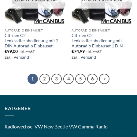
AUTORADIO EINBAUSET
AUTORADIO EINBAUSET
Citroen C2
Citroen C2
Lenkradfernbedienung mit 2
Lenkradfernbedienung mit
DIN Autoradio Einbauset
Autoradio Einbauset 1 DIN
€
99,00
€
74,99
inkl. MwST
inkl. MwST
zzgl.
Versand
zzgl.
Versand
1
2
3
4
5
6
RATGEBER
Radiowechsel VW New Beetle VW Gamma Radio