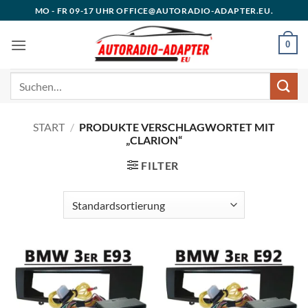
Zum
MO - FR 09-17 UHR OFFICE@AUTORADIO-ADAPTER.EU.
Inhalt
springen
0
Suchen
nach:
START
/
PRODUKTE VERSCHLAGWORTET MIT
„CLARION“
FILTER