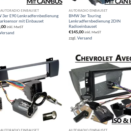
AUTORADIO EINBAUSET
AUTORADIO EINBAUSET
3er E90 Lenkradfernbedienung
BMW 3er Touring
Parksensor mit Einbauset
Lenkradfernbedienung 2DIN
Radioeinbauset
,00
inkl. MwST
€
145,00
Versand
inkl. MwST
zzgl.
Versand
AUTORADIO EINBAUSET
AUTORADIO EINBAUSET