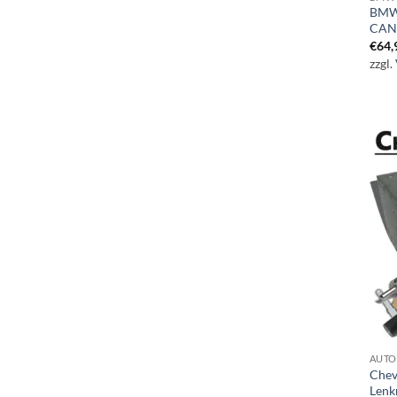
BMW 
CAN 
€
64,
zzgl.
AUTO
Chev
Lenk