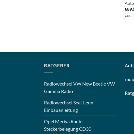
Auto
€
89,
zzgl.
RATGEBER
Aut
radi
Radiowechsel VW New Beetle VW
Gamma Radio
Rat
Radiowechsel Seat Leon
Einbauanleitung
Opel Meriva Radio
Steckerbelegung CD30