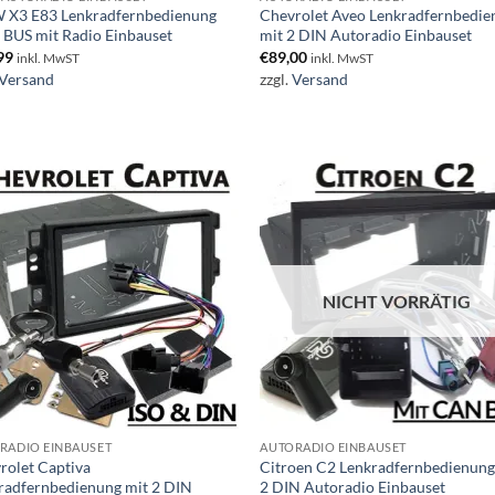
X3 E83 Lenkradfernbedienung
Chevrolet Aveo Lenkradfernbedi
BUS mit Radio Einbauset
mit 2 DIN Autoradio Einbauset
99
€
89,00
inkl. MwST
inkl. MwST
Versand
zzgl.
Versand
NICHT VORRÄTIG
RADIO EINBAUSET
AUTORADIO EINBAUSET
rolet Captiva
Citroen C2 Lenkradfernbedienung
radfernbedienung mit 2 DIN
2 DIN Autoradio Einbauset