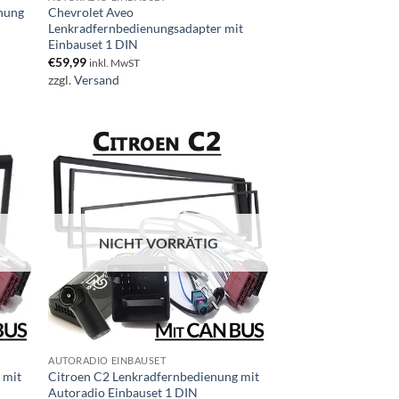
enung
Chevrolet Aveo
Lenkradfernbedienungsadapter mit
Einbauset 1 DIN
€
59,99
inkl. MwST
zzgl.
Versand
NICHT VORRÄTIG
AUTORADIO EINBAUSET
 mit
Citroen C2 Lenkradfernbedienung mit
Autoradio Einbauset 1 DIN