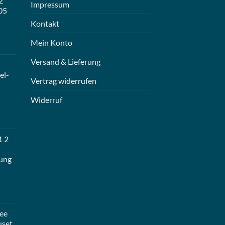
2
Impressum
05
Kontakt
Mein Konto
Versand & Lieferung
el-
Vertrag widerrufen
Widerruf
1 2
ung
ee
uset