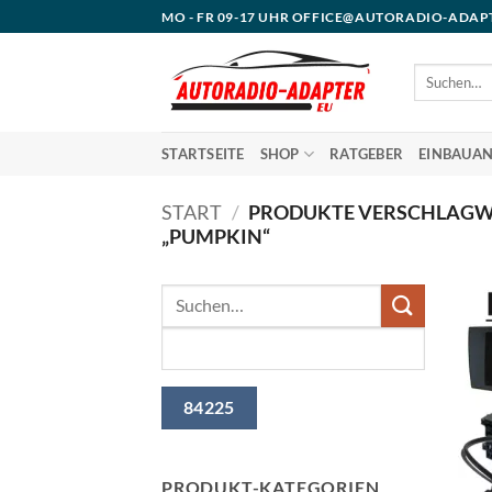
Zum
MO - FR 09-17 UHR OFFICE@AUTORADIO-ADAP
Inhalt
springen
Suchen
nach:
STARTSEITE
SHOP
RATGEBER
EINBAUAN
START
/
PRODUKTE VERSCHLAGW
„PUMPKIN“
PRODUKT-KATEGORIEN