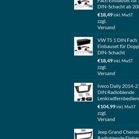
Fach Einbauset für 
DIN-Schacht ab 20
€
18,49
inkl. MwST
zzgl.
Versand
VW T5 1 DIN Fach
Einbauset für Dopp
DIN-Schacht
€
18,49
inkl. MwST
zzgl.
Versand
Iveco Daily 2014-2
DIN Radioblende
Lenkradfernbedien
€
104,99
inkl. MwST
zzgl.
Versand
Jeep Grand Cherok
Radioblende Einba