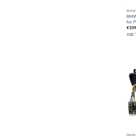
BMW 
BMW 
für 
€
109
zzgl.
BMW 