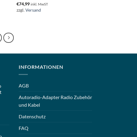
€
74,99
inkl. MwST
zzgl.
Versand
INFORMATIONEN
AGB
o
t
Autoradio-Adapter Radio Zubehör
und Kabel
Datenschutz
FAQ