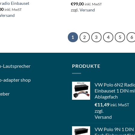
radio Einbauset
€
99,00
inkl. MwST
00
zzgl.
Versand
inkl. MwST
Versand
1
2
3
4
5
6
o-
Lautsprecher
PRODUKTE
o-
adapter shop
VW Polo 6N2 Radi
Einbauset 1 DIN mi
geber
Ablagefach
€
11,49
inkl. MwST
zzgl.
Versand
VW Polo 9N 1 DIN