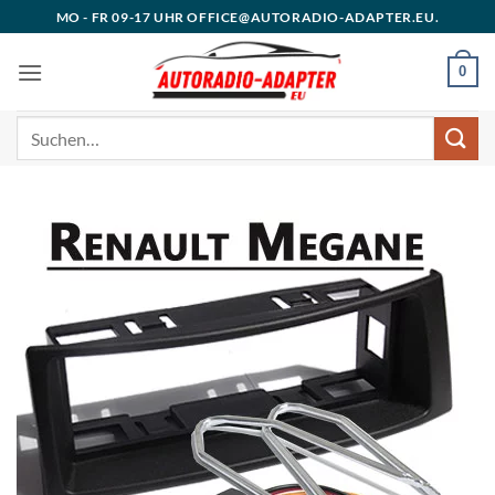
Zum
MO - FR 09-17 UHR OFFICE@AUTORADIO-ADAPTER.EU.
Inhalt
springen
0
Suchen
nach: