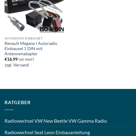
AUTORADIO EINBAUSET
Renault Megane I Autoradio
Einbauset 1 DIN mit
Antennenadapter
€
16,99
inkl. MwST
zzgl.
Versand
RATGEBER
Radiowechsel VW New Beetle VW Gamma Radio
Radiowechsel Seat Leon Einbauanleitung