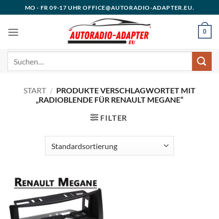
Zum
MO - FR 09-17 UHR OFFICE@AUTORADIO-ADAPTER.EU.
Inhalt
springen
0
Suchen
nach:
START
/
PRODUKTE VERSCHLAGWORTET MIT
„RADIOBLENDE FÜR RENAULT MEGANE“
FILTER