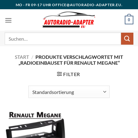
Zum
MO - FR 09-17 UHR OFFICE@AUTORADIO-ADAPTER.EU.
Inhalt
springen
0
Suchen
nach:
START
/
PRODUKTE VERSCHLAGWORTET MIT
„RADIOEINBAUSET FÜR RENAULT MEGANE“
FILTER