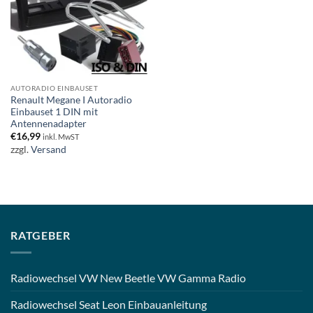
AUTORADIO EINBAUSET
Renault Megane I Autoradio
Einbauset 1 DIN mit
Antennenadapter
€
16,99
inkl. MwST
zzgl.
Versand
RATGEBER
Radiowechsel VW New Beetle VW Gamma Radio
Radiowechsel Seat Leon Einbauanleitung