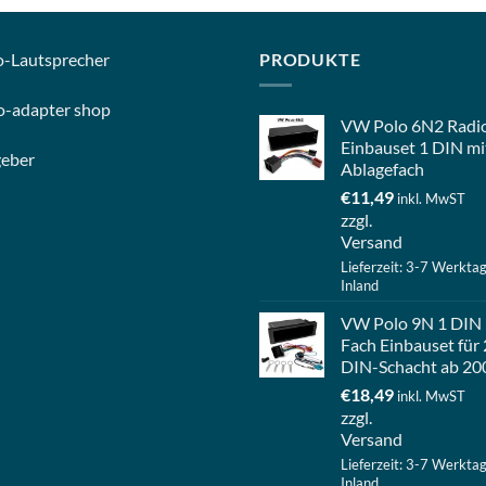
o-
Lautsprecher
PRODUKTE
o-
adapter shop
VW Polo 6N2 Radi
Einbauset 1 DIN mi
geber
Ablagefach
€
11,49
inkl. MwST
zzgl.
Versand
Lieferzeit: 3-7 Werkta
Inland
VW Polo 9N 1 DIN
Fach Einbauset für 
DIN-Schacht ab 20
€
18,49
inkl. MwST
zzgl.
Versand
Lieferzeit: 3-7 Werkta
Inland