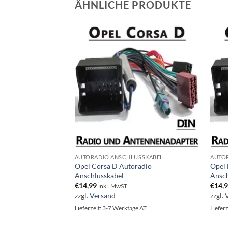
ÄHNLICHE PRODUKTE
USSKABEL
AUTORADIO ANSCHLUSSKABEL
AUTO
toradio
Opel Corsa D Autoradio
Opel
Anschlusskabel
Ansch
€
14,99
€
14,
inkl. MwST
zzgl.
Versand
zzgl.
ge AT
Lieferzeit: 3-7 Werktage AT
Liefer