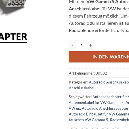
Mit dem
VW Gamma 5 Autora
Anschlusskabel
für
VW
ist de
diesem Fahrzeug möglich. Um 
Autoradio zu installieren ist a
Radioblende erforderlich. Typ
VW Gamma 5 Autoradio Anschlu
IN DEN WAREN
Artikelnummer:
00532
Kategorien:
Autoradio Anschlusskab
Anschlusskabel
Schlagwörter:
Antennenadapter fü
Antennenkabel für VW Gamma 5
,
Au
VW up
,
Autoradio Anschlussadapte
Autoradio Einbauset für VW Gamma
tauschen VW Gamma 5
,
Radiozube