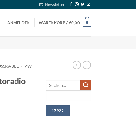
Newsletter
0
ANMELDEN
WARENKORB /
€
0,00
SSKABEL
/
VW
L
oradio