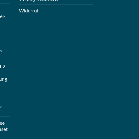
Widerruf
el-
ge
1 2
ung
ge
ee
uset