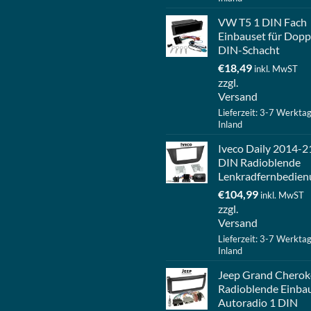
VW T5 1 DIN Fach
Einbauset für Dopp
DIN-Schacht
€
18,49
inkl. MwST
zzgl.
Versand
Lieferzeit: 3-7 Werkta
Inland
Iveco Daily 2014-2
DIN Radioblende
Lenkradfernbedien
€
104,99
inkl. MwST
zzgl.
Versand
Lieferzeit: 3-7 Werkta
Inland
Jeep Grand Cherok
Radioblende Einba
Autoradio 1 DIN