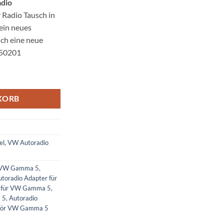
dio
r Radio Tausch in
ein neues
uch eine neue
:50201
sskabel Menge
KORB
el
,
VW Autoradio
r VW Gamma 5
,
toradio Adapter für
r für VW Gamma 5
,
 5
,
Autoradio
hör VW Gamma 5