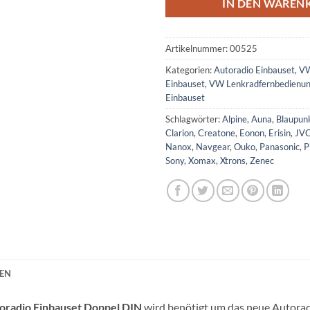
IN DEN WAREN
Artikelnummer:
00525
Kategorien:
Autoradio Einbauset
,
VW
Einbauset
,
VW Lenkradfernbedienu
Einbauset
Schlagwörter:
Alpine
,
Auna
,
Blaupun
Clarion
,
Creatone
,
Eonon
,
Erisin
,
JV
Nanox
,
Navgear
,
Ouko
,
Panasonic
,
P
Sony
,
Xomax
,
Xtrons
,
Zenec
NEN
radio Einbauset Doppel DIN
wird benötigt um das neue Autorad