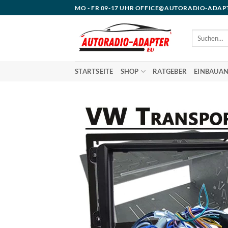
Zum
MO - FR 09-17 UHR OFFICE@AUTORADIO-ADAP
Inhalt
springen
Suchen
nach:
STARTSEITE
SHOP
RATGEBER
EINBAUAN