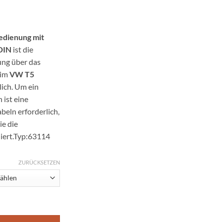
dienung mit
DIN
ist die
ung über das
 im
VW T5
ich. Um ein
 ist eine
eln erforderlich,
e die
diert.Typ:63114
ZURÜCKSETZEN
 Autoradio Einbauset Doppel DIN Menge