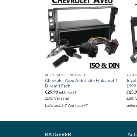
ET
AUTORADIO EINBAUSET
AUTOR
Autoradio Einbauset
Chevrolet Aveo Autoradio Einbauset 1
Toyot
DIN mit Fach
1999
€
29,90
€
15,
inkl. MwST
zzgl.
Versand
zzgl.
ge AT
Lieferzeit: 3-7 Werktage AT
Liefer
RATGEBER
Aut