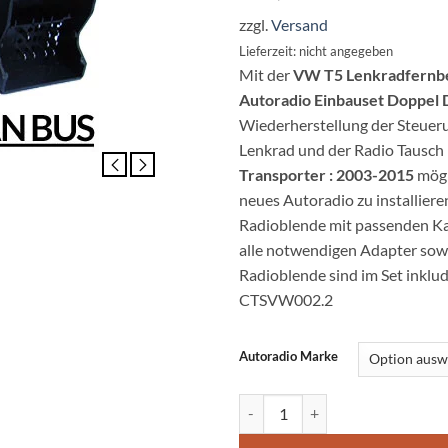
zzgl.
Versand
Lieferzeit: nicht angegeben
Mit der
VW T5 Lenkradfernbe
Autoradio Einbauset Doppel 
Wiederherstellung der Steuer
Lenkrad und der Radio Tausch
Transporter : 2003-2015
mögl
neues Autoradio zu installieren
Radioblende mit passenden Kab
alle notwendigen Adapter sowi
Radioblende sind im Set inklu
CTSVW002.2
Autoradio Marke
VW T5 Lenkradfernbedienung mit