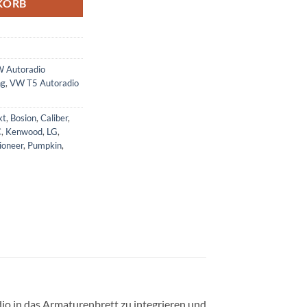
KORB
 Autoradio
ng
,
VW T5 Autoradio
kt
,
Bosion
,
Caliber
,
C
,
Kenwood
,
LG
,
ioneer
,
Pumpkin
,
io in das Armaturenbrett zu integrieren und