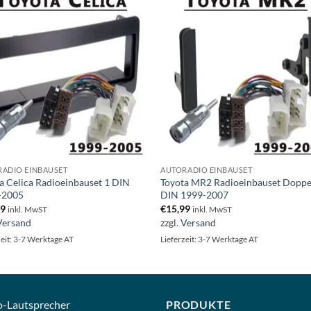
ADIO EINBAUSET
AUTORADIO EINBAUSET
a Celica Radioeinbauset 1 DIN
Toyota MR2 Radioeinbauset Doppe
-2005
DIN 1999-2007
99
€
15,99
inkl. MwST
inkl. MwST
Versand
zzgl.
Versand
zeit: 3-7 Werktage AT
Lieferzeit: 3-7 Werktage AT
o-
Lautsprecher
PRODUKTE