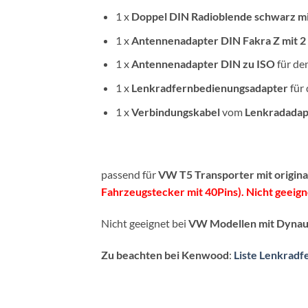
1 x
Doppel DIN
Radioblende
schwarz
m
1 x
Antennenadapter
DIN
Fakra Z mit 
1 x
Antennenadapter DIN zu ISO
für de
1 x
Lenkradfernbedienungsadapter
für
1 x
Verbindungskabel
vom
Lenkradadap
passend für
VW
T5 Transporter
mit origi
Fahrzeugstecker mit 40Pins). Nicht geeig
Nicht geeignet bei
VW Modellen mit Dynau
Zu beachten bei Kenwood
:
Liste Lenkrad