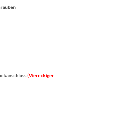
hrauben
ockanschluss
(Viereckiger