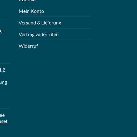
Mein Konto
Versand & Lieferung
el-
Vertrag widerrufen
Widerruf
1 2
ung
ee
uset