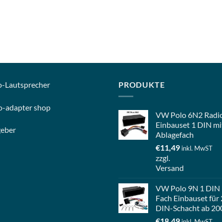
o-
Lautsprecher
PRODUKTE
o-
adapter shop
VW Polo 6N2 Radi
Einbauset 1 DIN mi
geber
Ablagefach
€
11,49
inkl. MwST
zzgl.
Versand
VW Polo 9N 1 DIN
Fach Einbauset für 
DIN-Schacht ab 20
€
18,49
inkl. MwST