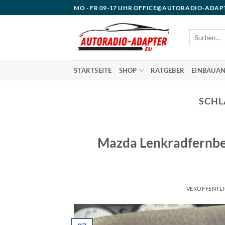
Zum
MO - FR 09-17 UHR OFFICE@AUTORADIO-ADAP
Inhalt
springen
Suchen
nach:
STARTSEITE
SHOP
RATGEBER
EINBAUAN
SCHL
Mazda Lenkradfernbe
VERÖFFENTL