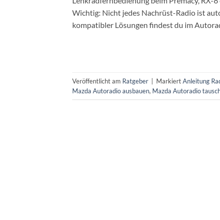
Lenkradfernbedienung beim Premacy, RX-8 ode
Wichtig: Nicht jedes Nachrüst-Radio ist a
kompatibler Lösungen findest du im Autora
Veröffentlicht am
Ratgeber
|
Markiert
Anleitung R
Mazda Autoradio ausbauen
,
Mazda Autoradio tausc