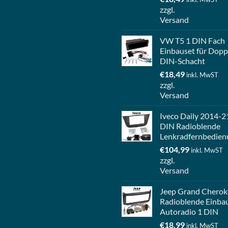
zzgl.
Versand
VW T5 1 DIN Fach
Einbauset für Dopp
DIN-Schacht
€
18,49
inkl. MwST
zzgl.
Versand
Iveco Daily 2014-2
DIN Radioblende
Lenkradfernbedien
€
104,99
inkl. MwST
zzgl.
Versand
Jeep Grand Cherok
Radioblende Einba
Autoradio 1 DIN
€
18,99
inkl. MwST