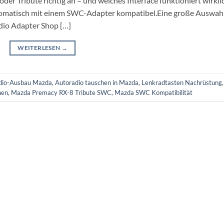
r Tribute richtig an – und welches Interface funktioniert wirkli
utomatisch mit einem SWC-Adapter kompatibel.Eine große Auswah
dio Adapter Shop […]
WEITERLESEN
→
adio-Ausbau Mazda
,
Autoradio tauschen in Mazda
,
Lenkradtasten Nachrüstung
,
hen
,
Mazda Premacy RX-8 Tribute SWC
,
Mazda SWC Kompatibilität