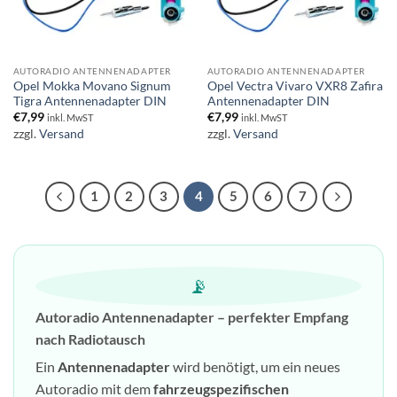
AUTORADIO ANTENNENADAPTER
AUTORADIO ANTENNENADAPTER
Opel Mokka Movano Signum
Opel Vectra Vivaro VXR8 Zafira
Tigra Antennenadapter DIN
Antennenadapter DIN
€
7,99
€
7,99
inkl. MwST
inkl. MwST
zzgl.
Versand
zzgl.
Versand
1
2
3
4
5
6
7
📡
Autoradio Antennenadapter – perfekter Empfang
nach Radiotausch
Ein
Antennenadapter
wird benötigt, um ein neues
Autoradio mit dem
fahrzeugspezifischen