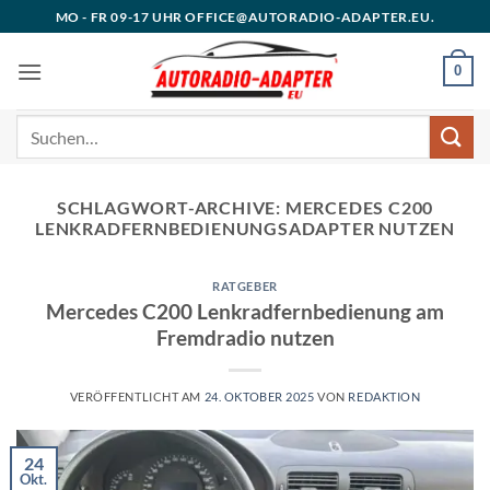
Zum
MO - FR 09-17 UHR OFFICE@AUTORADIO-ADAPTER.EU.
Inhalt
springen
0
Suchen
nach:
SCHLAGWORT-ARCHIVE:
MERCEDES C200
LENKRADFERNBEDIENUNGSADAPTER NUTZEN
RATGEBER
Mercedes C200 Lenkradfernbedienung am
Fremdradio nutzen
VERÖFFENTLICHT AM
24. OKTOBER 2025
VON
REDAKTION
24
Okt.