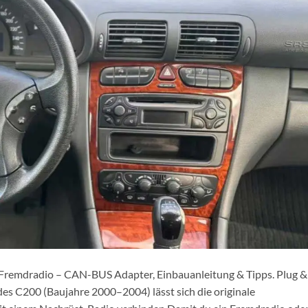
remdradio – CAN-BUS Adapter, Einbauanleitung & Tipps. Plug &
es C200 (Baujahre 2000–2004) lässt sich die originale