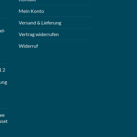
Mein Konto
Versand & Lieferung
el-
Vertrag widerrufen
Widerruf
1 2
ung
ee
uset