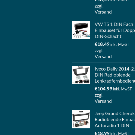
zzgl.
Versand
VW T5 1 DIN Fach
Einbauset für Dopp
DIN-Schacht
€
18,49
inkl. MwST
zzgl.
Versand
Iveco Daily 2014-2
DIN Radioblende
Lenkradfernbedien
€
104,99
inkl. MwST
zzgl.
Versand
Jeep Grand Cherok
Radioblende Einba
Autoradio 1 DIN
€
18,99
inkl. MwST