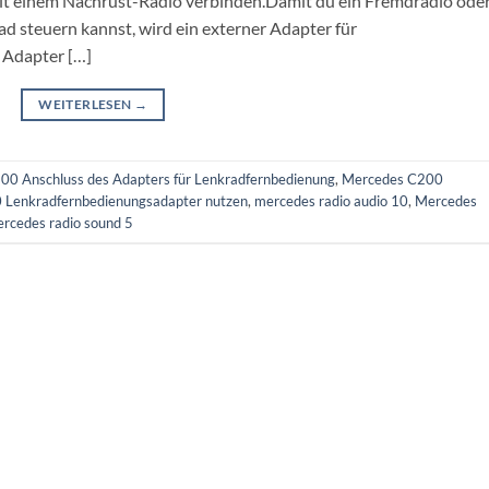
it einem Nachrüst-Radio verbinden.Damit du ein Fremdradio ode
d steuern kannst, wird ein externer Adapter für
 Adapter […]
WEITERLESEN
→
0 Anschluss des Adapters für Lenkradfernbedienung
,
Mercedes C200
Lenkradfernbedienungsadapter nutzen
,
mercedes radio audio 10
,
Mercedes
rcedes radio sound 5