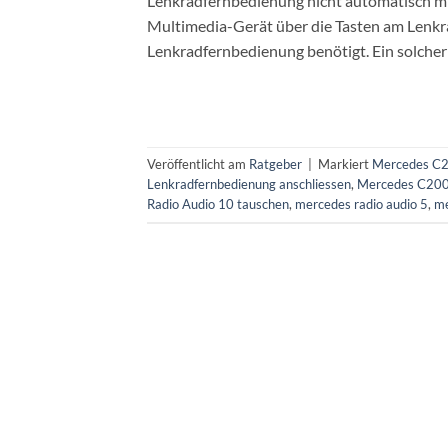
Lenkradfernbedienung nicht automatisch m
Multimedia-Gerät über die Tasten am Lenkra
Lenkradfernbedienung benötigt. Ein solcher
Veröffentlicht am
Ratgeber
|
Markiert
Mercedes C20
Lenkradfernbedienung anschliessen
,
Mercedes C200 
Radio Audio 10 tauschen
,
mercedes radio audio 5
,
me