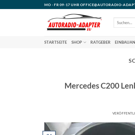
Zum
MO - FR 09-17 UHR OFFICE@AUTORADIO-ADAP
Inhalt
springen
Suchen
nach:
STARTSEITE
SHOP
RATGEBER
EINBAUAN
S
Mercedes C200 Len
VERÖFFENTL