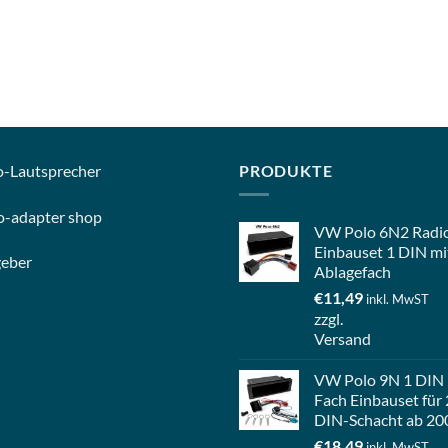
o-
Lautsprecher
PRODUKTE
o-
adapter shop
VW Polo 6N2 Radi
Einbauset 1 DIN mi
geber
Ablagefach
€
11,49
inkl. MwST
zzgl.
Versand
VW Polo 9N 1 DIN
Fach Einbauset für 
DIN-Schacht ab 20
€
18,49
inkl. MwST