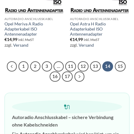
AUTORADIO ANSCHLUSSKABEL
AUTORADIO ANSCHLUSSKABEL
Opel Meriva A Radio
Opel Astra H Radio
Adapterkabel ISO
Adapterkabel ISO
Antennenadapter
Antennenadapter
€
14,99
€
14,99
inkl. MwST
inkl. MwST
zzgl.
Versand
zzgl.
Versand
1
2
3
…
11
12
13
14
15
16
17
🔌
Autoradio Anschlusskabel – sichere Verbindung
ohne Kabelschneiden
Ein
Autoradio Anschlusskabel
wird benötigt, um ein