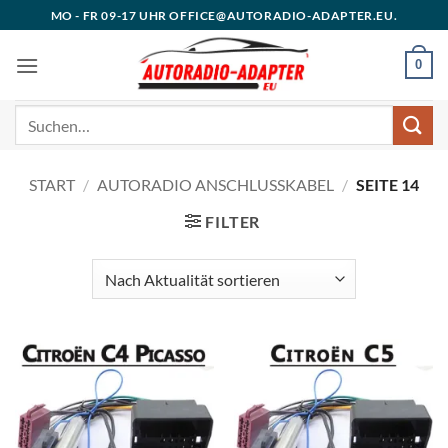
Zum
MO - FR 09-17 UHR OFFICE@AUTORADIO-ADAPTER.EU.
Inhalt
springen
0
Suchen
nach:
START
/
AUTORADIO ANSCHLUSSKABEL
/
SEITE 14
FILTER