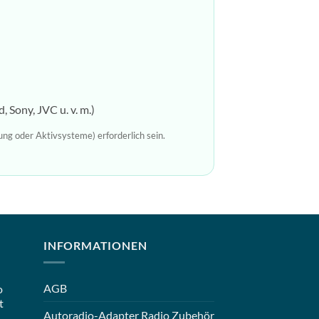
 Sony, JVC u. v. m.)
ung oder Aktivsysteme) erforderlich sein.
INFORMATIONEN
AGB
o
t
Autoradio-Adapter Radio Zubehör