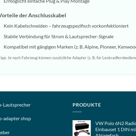
Ermöglicht einfache Plug & Play Montage
Vorteile der Anschlusskabel
Kein Kabelschneiden – fahrzeugspezifisch vorkonfektioniert
Stabile Verbindung für Strom & Lautsprecher-Signale
Kompatibel mit gängigen Marken (z. B. Alpine, Pioneer, Kenwood,
ipp: Je nach Fahrzeug können zusätzliche Adapter (z. B. für Lenkradfernbedien
o-
Lautsprecher
PRODUKTE
o-
adapter shop
VW Polo 6N2 Radi
Einbauset 1 DIN mi
geber
Ablagefach