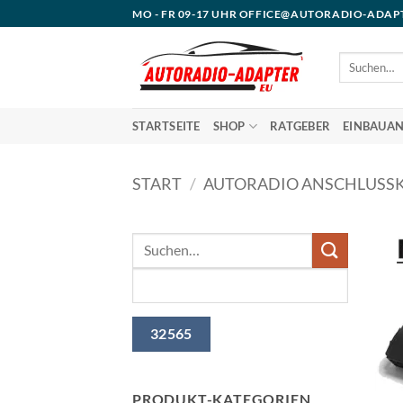
Zum
MO - FR 09-17 UHR OFFICE@AUTORADIO-ADAP
Inhalt
springen
Suchen
nach:
STARTSEITE
SHOP
RATGEBER
EINBAUAN
START
/
AUTORADIO ANSCHLUSS
PRODUKT-KATEGORIEN