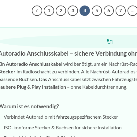
1
2
3
4
5
6
7
…
🔌
Autoradio Anschlusskabel – sichere Verbindung oh
Ein
Autoradio Anschlusskabel
wird benötigt, um ein Nachrüst-Ra
Stecker
im Radioschacht zu verbinden. Alle Nachrüst-Autoradios
passende Buchsen. Das Anschlusskabel sitzt zwischen Fahrzeugste
saubere Plug & Play Installation
– ohne Kabeldurchtrennung.
Warum ist es notwendig?
Verbindet Autoradio mit fahrzeugspezifischem Stecker
ISO-konforme Stecker & Buchsen für sichere Installation