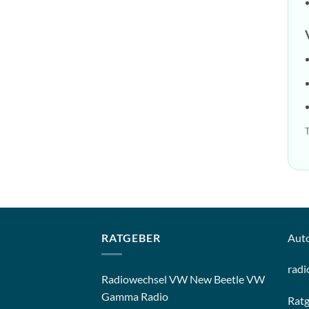
T
RATGEBER
Aut
radi
Radiowechsel VW New Beetle VW
Gamma Radio
Rat