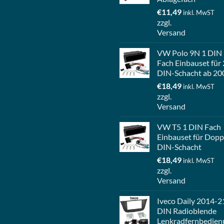
€
11,49
inkl. MwST
zzgl.
Versand
VW Polo 9N 1 DIN
Fach Einbauset für 
DIN-Schacht ab 20
€
18,49
inkl. MwST
zzgl.
Versand
VW T5 1 DIN Fach
Einbauset für Dopp
DIN-Schacht
€
18,49
inkl. MwST
zzgl.
Versand
Iveco Daily 2014-2
DIN Radioblende
Lenkradfernbedien