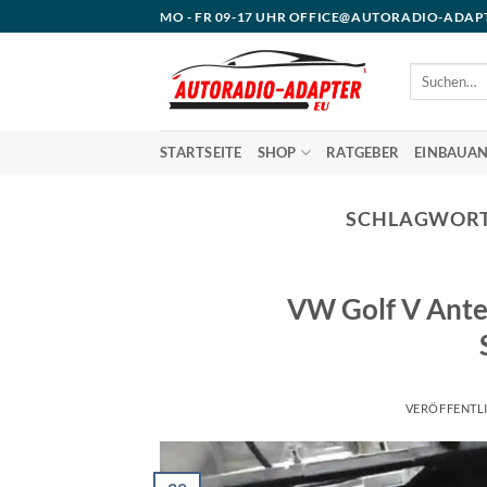
Zum
MO - FR 09-17 UHR OFFICE@AUTORADIO-ADAP
Inhalt
springen
Suchen
nach:
STARTSEITE
SHOP
RATGEBER
EINBAUAN
SCHLAGWORT
VW Golf V Ante
VERÖFFENTL