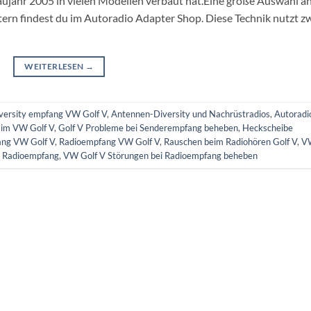
aujahr 2005 in vielen Modellen verbaut hat.Eine große Auswahl a
n findest du im Autoradio Adapter Shop. Diese Technik nutzt z
WEITERLESEN
→
versity empfang VW Golf V
,
Antennen-Diversity und Nachrüstradios
,
Autoradi
 im VW Golf V
,
Golf V Probleme bei Senderempfang beheben
,
Heckscheibe
ang VW Golf V
,
Radioempfang VW Golf V
,
Rauschen beim Radiohören Golf V
,
V
r Radioempfang
,
VW Golf V Störungen bei Radioempfang beheben