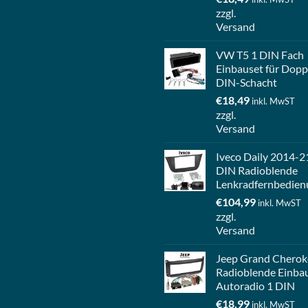
zzgl.
Versand
VW T5 1 DIN Fach
Einbauset für Dopp
DIN-Schacht
€
18,49
inkl. MwST
zzgl.
Versand
Iveco Daily 2014-2
DIN Radioblende
Lenkradfernbedien
€
104,99
inkl. MwST
zzgl.
Versand
Jeep Grand Cherok
Radioblende Einba
Autoradio 1 DIN
€
18,99
inkl. MwST