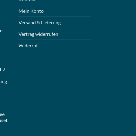
Mein Konto
Versand & Lieferung
el-
Vertrag widerrufen
Widerruf
1 2
ung
ee
uset