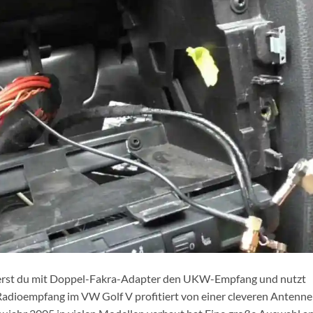
serst du mit Doppel-Fakra-Adapter den UKW-Empfang und nutzt
adioempfang im VW Golf V profitiert von einer cleveren Antenne