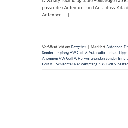
Diversity-Technologie, die Volkswagen ab B
passenden Antennen- und Anschluss-Adapter
Antennen […]
Veröffentlicht am
Ratgeber
|
Markiert
Antennen-Di
Sender Empfang VW Golf V
,
Autoradio-Einbau-Tipps
Antennen VW Golf V
,
Hervorragenden Sender Empf
Golf V – Schlechter Radioempfang
,
VW Golf V beste