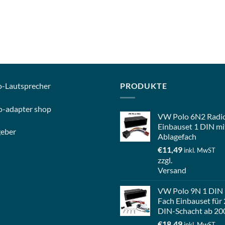
o-
Lautsprecher
PRODUKTE
o-
adapter shop
VW Polo 6N2 Radi
Einbauset 1 DIN mi
geber
Ablagefach
€
11,49
inkl. MwST
zzgl.
Versand
VW Polo 9N 1 DIN
Fach Einbauset für 
DIN-Schacht ab 20
€
18,49
inkl. MwST