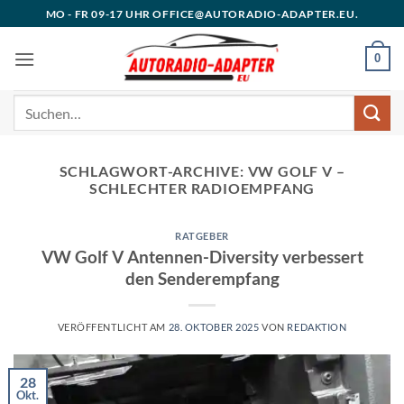
Zum
MO - FR 09-17 UHR OFFICE@AUTORADIO-ADAPTER.EU.
Inhalt
springen
0
Suchen
nach:
SCHLAGWORT-ARCHIVE:
VW GOLF V –
SCHLECHTER RADIOEMPFANG
RATGEBER
VW Golf V Antennen-Diversity verbessert
den Senderempfang
VERÖFFENTLICHT AM
28. OKTOBER 2025
VON
REDAKTION
28
Okt.