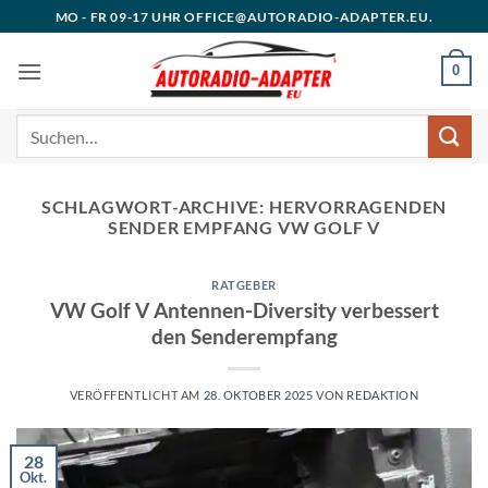
Zum
MO - FR 09-17 UHR OFFICE@AUTORADIO-ADAPTER.EU.
Inhalt
springen
0
Suchen
nach:
SCHLAGWORT-ARCHIVE:
HERVORRAGENDEN
SENDER EMPFANG VW GOLF V
RATGEBER
VW Golf V Antennen-Diversity verbessert
den Senderempfang
VERÖFFENTLICHT AM
28. OKTOBER 2025
VON
REDAKTION
28
Okt.