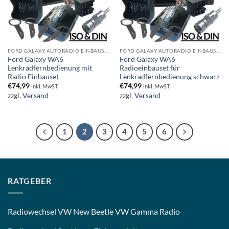
FORD GALAXY AUTORADIO EINBAUSET
FORD GALAXY AUTORADIO EINBAUSET
Ford Galaxy WA6
Ford Galaxy WA6
Lenkradfernbedienung mit
Radioeinbauset für
Radio Einbauset
Lenkradfernbedienung schwarz
€
74,99
€
74,99
inkl. MwST
inkl. MwST
zzgl.
Versand
zzgl.
Versand
1
2
3
4
5
6
RATGEBER
Radiowechsel VW New Beetle VW Gamma Radio