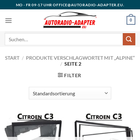
Zum
MO - FR 09-17 UHR OFFICE@AUTORADIO-ADAPTER.EU.
Inhalt
springen
0
Suchen
nach:
START
/
PRODUKTE VERSCHLAGWORTET MIT „ALPINE“
/
SEITE 2
FILTER