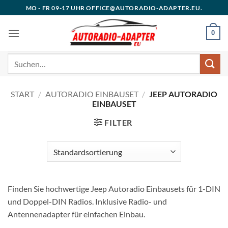
Zum
MO - FR 09-17 UHR OFFICE@AUTORADIO-ADAPTER.EU.
Inhalt
springen
0
Suchen
nach:
START
/
AUTORADIO EINBAUSET
/
JEEP AUTORADIO
EINBAUSET
FILTER
Finden Sie hochwertige Jeep Autoradio Einbausets für 1-DIN
und Doppel-DIN Radios. Inklusive Radio- und
Antennenadapter für einfachen Einbau.