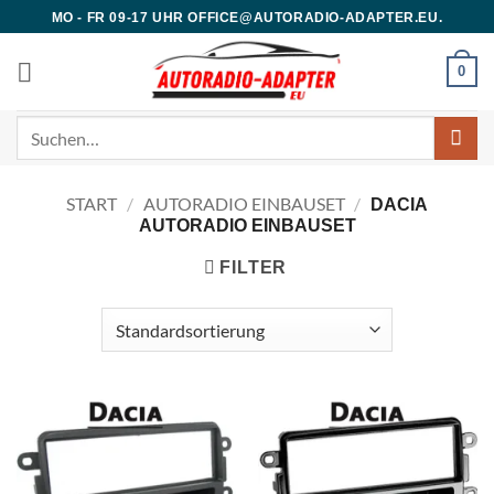
Zum
MO - FR 09-17 UHR OFFICE@AUTORADIO-ADAPTER.EU.
Inhalt
springen
0
Suchen
nach:
START
/
AUTORADIO EINBAUSET
/
DACIA
AUTORADIO EINBAUSET
FILTER