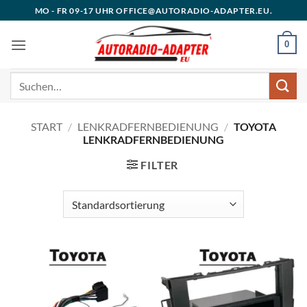
Zum
MO - FR 09-17 UHR OFFICE@AUTORADIO-ADAPTER.EU.
Inhalt
springen
0
Suchen
nach:
START
/
LENKRADFERNBEDIENUNG
/
TOYOTA
LENKRADFERNBEDIENUNG
FILTER