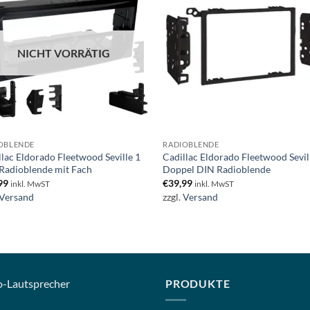
NICHT VORRÄTIG
OBLENDE
RADIOBLENDE
llac Eldorado Fleetwood Seville 1
Cadillac Eldorado Fleetwood Sevil
Radioblende mit Fach
Doppel DIN Radioblende
99
€
39,99
inkl. MwST
inkl. MwST
Versand
zzgl.
Versand
o-
Lautsprecher
PRODUKTE