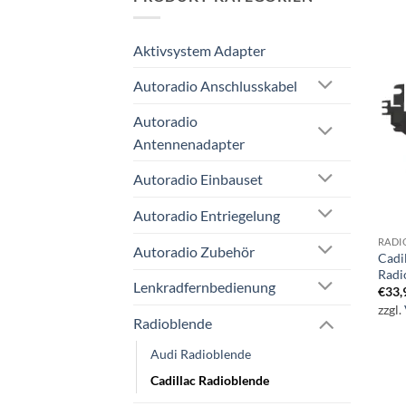
Aktivsystem Adapter
Autoradio Anschlusskabel
Autoradio
Antennenadapter
Autoradio Einbauset
Autoradio Entriegelung
RADI
Autoradio Zubehör
Cadi
Radi
Lenkradfernbedienung
€
33,
zzgl.
Radioblende
Audi Radioblende
Cadillac Radioblende