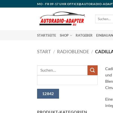
Zum
MO - FR 09-17 UHR OFFICE@AUTORADIO-ADAP
Inhalt
springen
Suchen
nach:
STARTSEITE
SHOP
RATGEBER
EINBAUAN
START
/
RADIOBLENDE
/
CADILL
Cadi
und 
Blen
Cima
Eine
inte
PRODUKT-KATEGORIEN