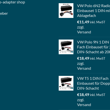
o-
adapter shop
VW Polo 6N2 Radi
Einbauset 1 DIN mi
geber
Ablagefach
€
11,49
inkl. MwST
zzgl.
Versand
VW Polo 9N 1 DIN
Fach Einbauset für 
DIN-Schacht ab 20
€
18,49
inkl. MwST
zzgl.
Versand
VW T5 1 DIN Fach
Einbauset für Dopp
DIN-Schacht
€
18,49
inkl. MwST
zzgl.
Versand