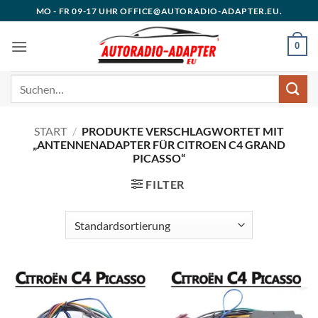
Zum
MO - FR 09-17 UHR OFFICE@AUTORADIO-ADAPTER.EU.
Inhalt
springen
0
Suchen
nach:
START
/
PRODUKTE VERSCHLAGWORTET MIT
„ANTENNENADAPTER FÜR CITROEN C4 GRAND
PICASSO“
FILTER