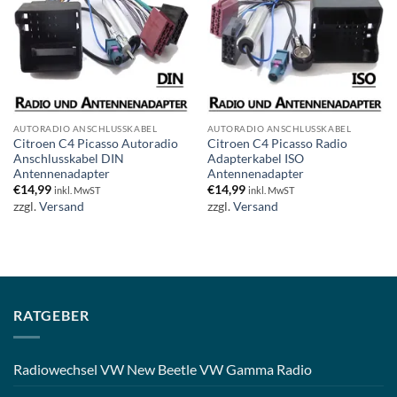
AUTORADIO ANSCHLUSSKABEL
AUTORADIO ANSCHLUSSKABEL
Citroen C4 Picasso Autoradio
Citroen C4 Picasso Radio
Anschlusskabel DIN
Adapterkabel ISO
Antennenadapter
Antennenadapter
€
14,99
€
14,99
inkl. MwST
inkl. MwST
zzgl.
Versand
zzgl.
Versand
RATGEBER
Radiowechsel VW New Beetle VW Gamma Radio