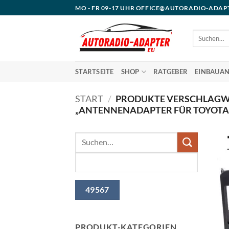
Zum
MO - FR 09-17 UHR OFFICE@AUTORADIO-ADAP
Inhalt
springen
Suchen
nach:
STARTSEITE
SHOP
RATGEBER
EINBAUAN
START
/
PRODUKTE VERSCHLAGW
„ANTENNENADAPTER FÜR TOYOTA 
PRODUKT-KATEGORIEN