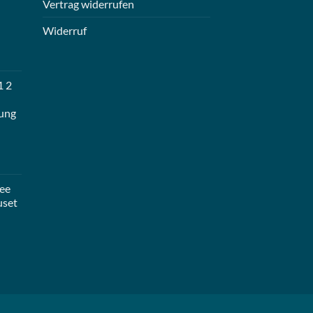
Vertrag widerrufen
Widerruf
1 2
ung
ee
uset