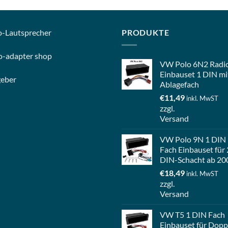
o-
Lautsprecher
PRODUKTE
o-
adapter shop
VW Polo 6N2 Radi
Einbauset 1 DIN mi
geber
Ablagefach
€
11,49
inkl. MwST
zzgl.
Versand
VW Polo 9N 1 DIN
Fach Einbauset für 
DIN-Schacht ab 20
€
18,49
inkl. MwST
zzgl.
Versand
VW T5 1 DIN Fach
Einbauset für Dopp