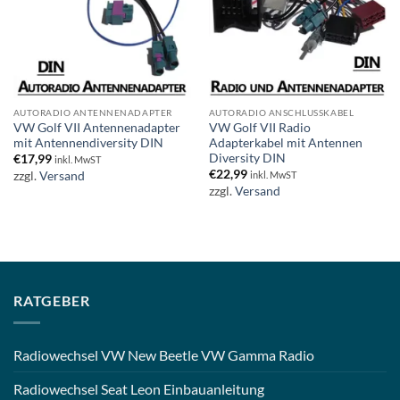
AUTORADIO ANTENNENADAPTER
AUTORADIO ANSCHLUSSKABEL
VW Golf VII Antennenadapter
VW Golf VII Radio
mit Antennendiversity DIN
Adapterkabel mit Antennen
Diversity DIN
€
17,99
inkl. MwST
€
22,99
zzgl.
Versand
inkl. MwST
zzgl.
Versand
RATGEBER
Radiowechsel VW New Beetle VW Gamma Radio
Radiowechsel Seat Leon Einbauanleitung