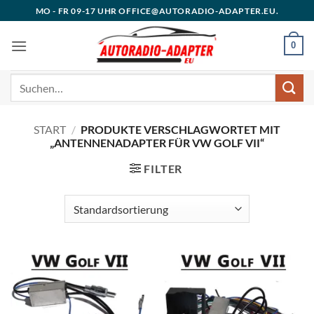
Zum
MO - FR 09-17 UHR OFFICE@AUTORADIO-ADAPTER.EU.
Inhalt
springen
0
Suchen
nach:
START
/
PRODUKTE VERSCHLAGWORTET MIT
„ANTENNENADAPTER FÜR VW GOLF VII“
FILTER