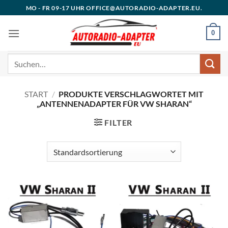
Zum
MO - FR 09-17 UHR OFFICE@AUTORADIO-ADAPTER.EU.
Inhalt
springen
0
Suchen
nach:
START
/
PRODUKTE VERSCHLAGWORTET MIT
„ANTENNENADAPTER FÜR VW SHARAN“
FILTER