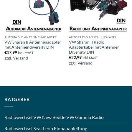
AUTORADIO ANTENNENADAPTER
AUTORADIO ANSCHLUSSKABEL
VW Sharan II Antennenadapter
VW Sharan II Radio
mit Antennendiversity DIN
Adapterkabel mit Antennen
Diversity DIN
€
17,99
inkl. MwST
€
22,99
zzgl.
Versand
inkl. MwST
zzgl.
Versand
RATGEBER
Radiowechsel VW New Beetle VW Gamma Radio
Radiowechsel Seat Leon Einbauanleitung