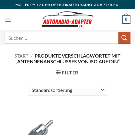
Zum
MO - FR 09-17 UHR OFFICE@AUTORADIO-ADAPTER.EU.
Inhalt
springen
0
Suchen
nach:
START
/
PRODUKTE VERSCHLAGWORTET MIT
„ANTENNENANSCHLUSSES VON ISO AUF DIN“
FILTER