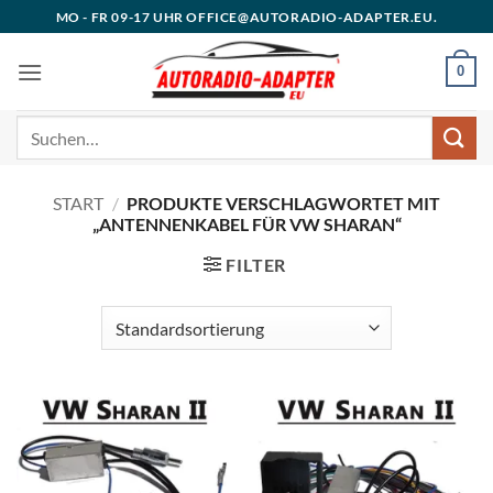
Zum
MO - FR 09-17 UHR OFFICE@AUTORADIO-ADAPTER.EU.
Inhalt
springen
0
Suchen
nach:
START
/
PRODUKTE VERSCHLAGWORTET MIT
„ANTENNENKABEL FÜR VW SHARAN“
FILTER