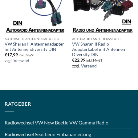
AUTORADIO ANTENNENADAPTER
AUTORADIO ANSCHLUSSKABEL
VW Sharan II Antennenadapter
VW Sharan II Radio
mit Antennendiversity DIN
Adapterkabel mit Antennen
Diversity DIN
€
17,99
inkl. MwST
€
22,99
zzgl.
Versand
inkl. MwST
zzgl.
Versand
RATGEBER
Radiowechsel VW New Beetle VW Gamma Radio
Radiowechsel Seat Leon Einbauanleitung