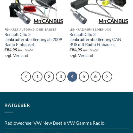
RENAULT AUTORADIO EINBAUSET
LENKRADFERNBEDIENUNG
Renault Clio 3
Renault Clio 3
Lenkradfernbedienung ab 2009
Lenkradfernbedienung CAN
Radio Einbauset
BUS mit Radio Einbauset
€
84,99
€
84,99
inkl. MwST
inkl. MwST
zzgl.
Versand
zzgl.
Versand
1
2
3
4
5
6
RATGEBER
Radiowechsel VW New Beetle VW Gamma Radio