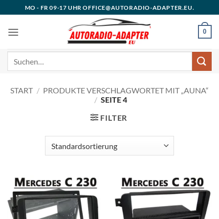
Zum
MO - FR 09-17 UHR OFFICE@AUTORADIO-ADAPTER.EU.
Inhalt
springen
0
Suchen
nach:
START
/
PRODUKTE VERSCHLAGWORTET MIT „AUNA“
/
SEITE 4
FILTER