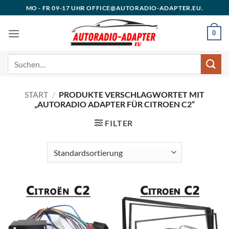
Zum
MO - FR 09-17 UHR OFFICE@AUTORADIO-ADAPTER.EU.
Inhalt
springen
0
Suchen
nach:
START
/
PRODUKTE VERSCHLAGWORTET MIT
„AUTORADIO ADAPTER FÜR CITROEN C2“
FILTER