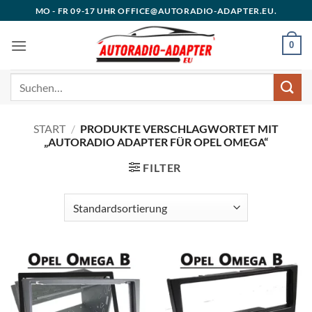
Zum
MO - FR 09-17 UHR OFFICE@AUTORADIO-ADAPTER.EU.
Inhalt
springen
0
Suchen
nach:
START
/
PRODUKTE VERSCHLAGWORTET MIT
„AUTORADIO ADAPTER FÜR OPEL OMEGA“
FILTER