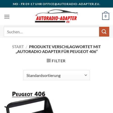
Zum
MO - FR 09-17 UHR OFFICE@AUTORADIO-ADAPTER.EU.
Inhalt
springen
0
Suchen
nach:
START
/
PRODUKTE VERSCHLAGWORTET MIT
„AUTORADIO ADAPTER FÜR PEUGEOT 406“
FILTER