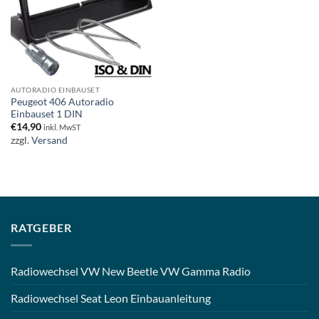
AUTORADIO EINBAUSET
Peugeot 406 Autoradio
Einbauset 1 DIN
€
14,90
inkl. MwST
zzgl.
Versand
RATGEBER
Radiowechsel VW New Beetle VW Gamma Radio
Radiowechsel Seat Leon Einbauanleitung