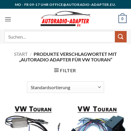
Zum
MO - FR 09-17 UHR OFFICE@AUTORADIO-ADAPTER.EU.
Inhalt
springen
0
Suchen
nach:
START
/
PRODUKTE VERSCHLAGWORTET MIT
„AUTORADIO ADAPTER FÜR VW TOURAN“
FILTER