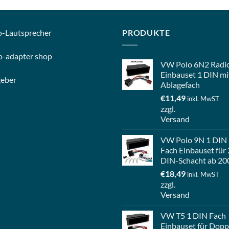
o-
Lautsprecher
PRODUKTE
o-
adapter shop
VW Polo 6N2 Radi
Einbauset 1 DIN mi
geber
Ablagefach
€
11,49
inkl. MwST
zzgl.
Versand
VW Polo 9N 1 DIN
Fach Einbauset für 
DIN-Schacht ab 20
€
18,49
inkl. MwST
zzgl.
Versand
VW T5 1 DIN Fach
Einbauset für Dopp