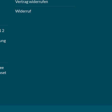
Vertrag widerrufen
Widerruf
1 2
ung
ee
uset