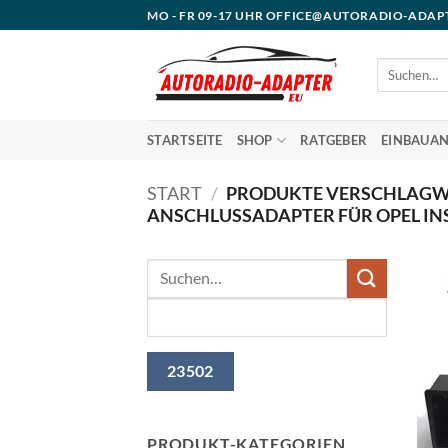
Zum
MO - FR 09-17 UHR OFFICE@AUTORADIO-ADAP
Inhalt
springen
Suchen
nach:
STARTSEITE
SHOP
RATGEBER
EINBAUAN
START
/
PRODUKTE VERSCHLAGW
ANSCHLUSSADAPTER FÜR OPEL INS
PRODUKT-KATEGORIEN