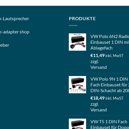
o-
Lautsprecher
PRODUKTE
o-
adapter shop
VW Polo 6N2 Radi
Einbauset 1 DIN mi
geber
Ablagefach
€
11,49
inkl. MwST
zzgl.
Versand
VW Polo 9N 1 DIN
Fach Einbauset für 
DIN-Schacht ab 20
€
18,49
inkl. MwST
zzgl.
Versand
VW T5 1 DIN Fach
Einbauset für Dopp