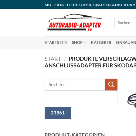
Zum
MO - FR 09-17 UHR OFFICE@AUTORADIO-ADAP
Inhalt
springen
Suchen
nach:
STARTSEITE
SHOP
RATGEBER
EINBAUAN
START
/
PRODUKTE VERSCHLAGW
ANSCHLUSSADAPTER FÜR SKODA F
PRODUKT-KATEGORIEN