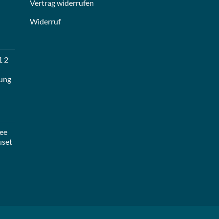
Vertrag widerrufen
Widerruf
1 2
ung
ee
uset