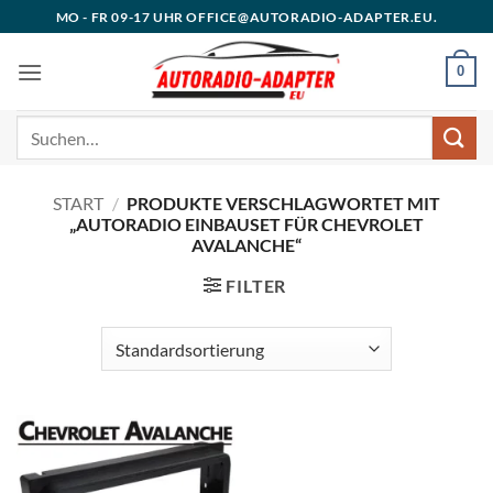
Zum
MO - FR 09-17 UHR OFFICE@AUTORADIO-ADAPTER.EU.
Inhalt
springen
0
Suchen
nach:
START
/
PRODUKTE VERSCHLAGWORTET MIT
„AUTORADIO EINBAUSET FÜR CHEVROLET
AVALANCHE“
FILTER