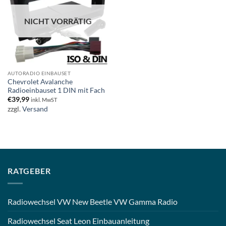
NICHT VORRÄTIG
AUTORADIO EINBAUSET
Chevrolet Avalanche
Radioeinbauset 1 DIN mit Fach
€
39,99
inkl. MwST
zzgl.
Versand
RATGEBER
Radiowechsel VW New Beetle VW Gamma Radio
Radiowechsel Seat Leon Einbauanleitung