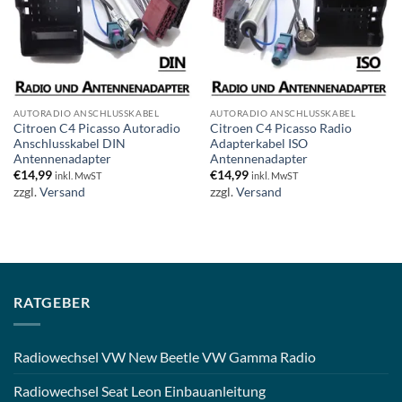
AUTORADIO ANSCHLUSSKABEL
AUTORADIO ANSCHLUSSKABEL
Citroen C4 Picasso Autoradio
Citroen C4 Picasso Radio
Anschlusskabel DIN
Adapterkabel ISO
Antennenadapter
Antennenadapter
€
14,99
€
14,99
inkl. MwST
inkl. MwST
zzgl.
Versand
zzgl.
Versand
RATGEBER
Radiowechsel VW New Beetle VW Gamma Radio
Radiowechsel Seat Leon Einbauanleitung