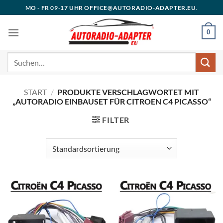
Zum
MO - FR 09-17 UHR OFFICE@AUTORADIO-ADAPTER.EU.
Inhalt
springen
0
Suchen
nach:
START
/
PRODUKTE VERSCHLAGWORTET MIT
„AUTORADIO EINBAUSET FÜR CITROEN C4 PICASSO“
FILTER