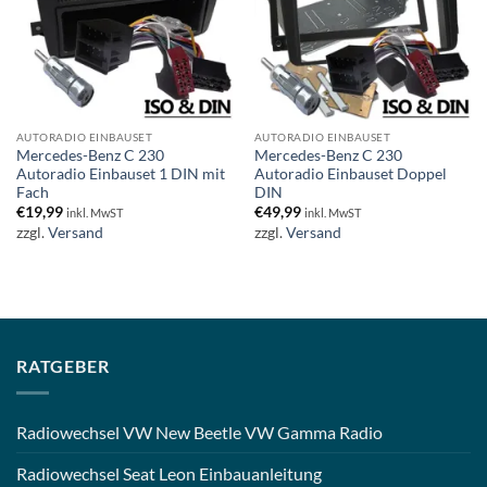
AUTORADIO EINBAUSET
AUTORADIO EINBAUSET
Mercedes-Benz C 230
Mercedes-Benz C 230
Autoradio Einbauset 1 DIN mit
Autoradio Einbauset Doppel
Fach
DIN
€
19,99
€
49,99
inkl. MwST
inkl. MwST
zzgl.
Versand
zzgl.
Versand
RATGEBER
Radiowechsel VW New Beetle VW Gamma Radio
Radiowechsel Seat Leon Einbauanleitung