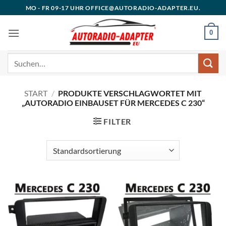
Zum
MO - FR 09-17 UHR OFFICE@AUTORADIO-ADAPTER.EU.
Inhalt
springen
0
Suchen
nach:
START
/
PRODUKTE VERSCHLAGWORTET MIT
„AUTORADIO EINBAUSET FÜR MERCEDES C 230“
FILTER